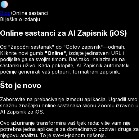
Blog
/
Online sastanci
Bilješka o izdanju
Online sastanci za AI Zapisnik (iOS)
Od "Započni sastanak" do "Gotov zapisnik"—odmah.
Kliknite novi gumb
"Online"
, izdajte jedinstveni URL i
podijelite ga sa svojim timom. Baš tako, nalazite se na
sastanku uživo. Kada poklopite, AI Zapisnik automatski
počinje generirati vaš potpuni, formatirani zapisnik.
Što je novo
Zaboravite na prebacivanje između aplikacija. Ugradili smo
snažnu značajku online sastanaka sličnu Zoomu izravno u
AI Zapisnik za iOS.
Ovo ažuriranje transformira vaš tijek rada: više vam nije
potrebna jedna aplikacija za domaćinstvo poziva i druga za
njegovu analizu. To je sve-u-jednom rješenje.