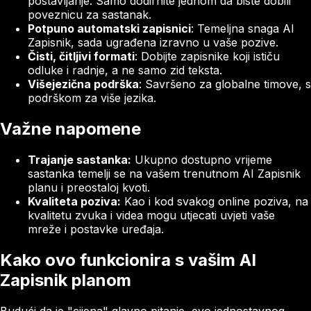
postavljanje. Samo dodirnite jednom da biste dobili
poveznicu za sastanak.
Potpuno automatski zapisnici
: Temeljna snaga AI
Zapisnik, sada ugrađena izravno u vaše pozive.
Čisti, čitljivi formati
: Dobijte zapisnike koji ističu
odluke i radnje, a ne samo zid teksta.
Višejezična podrška
: Savršeno za globalne timove, s
podrškom za više jezika.
Važne napomene
Trajanje sastanka:
Ukupno dostupno vrijeme
sastanka temelji se na vašem trenutnom AI Zapisnik
planu i preostaloj kvoti.
Kvaliteta poziva:
Kao i kod svakog online poziva, na
kvalitetu zvuka i videa mogu utjecati uvjeti vaše
mreže i postavke uređaja.
Kako ovo funkcionira s vašim AI
Zapisnik planom
Budući da je "cijena" glavno pitanje, evo jednostavnog