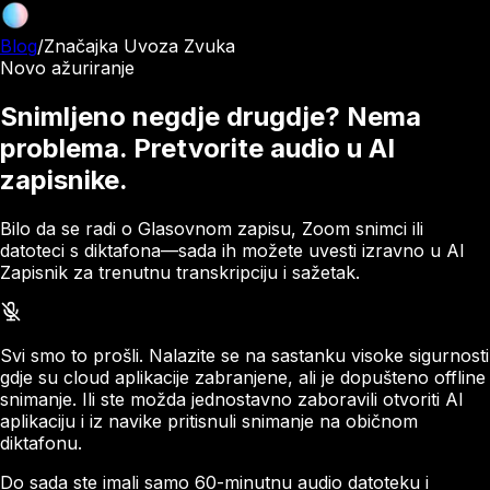
Blog
/
Značajka Uvoza Zvuka
Novo ažuriranje
Snimljeno negdje drugdje? Nema
problema. Pretvorite audio u AI
zapisnike.
Bilo da se radi o Glasovnom zapisu, Zoom snimci ili
datoteci s diktafona—sada ih možete uvesti izravno u AI
Zapisnik za trenutnu transkripciju i sažetak.
Svi smo to prošli. Nalazite se na sastanku visoke sigurnosti
gdje su cloud aplikacije zabranjene, ali je dopušteno offline
snimanje. Ili ste možda jednostavno zaboravili otvoriti AI
aplikaciju i iz navike pritisnuli snimanje na običnom
diktafonu.
Do sada ste imali samo 60-minutnu audio datoteku i