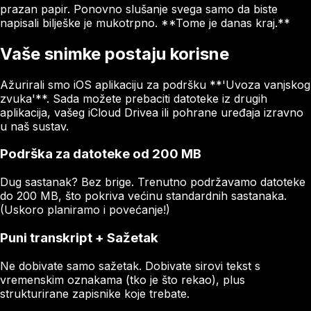
prazan papir. Ponovno slušanje svega samo da biste
napisali bilješke je mukotrpno. **Tome je danas kraj.**
Vaše snimke postaju korisne
Ažurirali smo iOS aplikaciju za podršku **'Uvoza vanjskog
zvuka'**. Sada možete prebaciti datoteke iz drugih
aplikacija, vašeg iCloud Drivea ili pohrane uređaja izravno
u naš sustav.
Podrška za datoteke od 200 MB
Dug sastanak? Bez brige. Trenutno podržavamo datoteke
do 200 MB, što pokriva većinu standardnih sastanaka.
(Uskoro planiramo i povećanje!)
Puni transkript + Sažetak
Ne dobivate samo sažetak. Dobivate sirovi tekst s
vremenskim oznakama (tko je što rekao), plus
strukturirane zapisnike koje trebate.