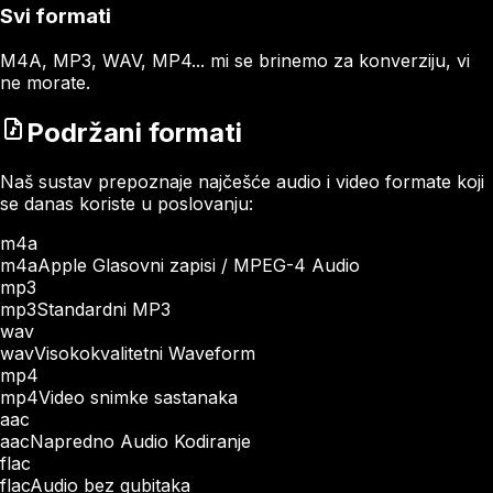
Svi formati
M4A, MP3, WAV, MP4... mi se brinemo za konverziju, vi
ne morate.
Podržani formati
Naš sustav prepoznaje najčešće audio i video formate koji
se danas koriste u poslovanju:
m4a
m4a
Apple Glasovni zapisi / MPEG-4 Audio
mp3
mp3
Standardni MP3
wav
wav
Visokokvalitetni Waveform
mp4
mp4
Video snimke sastanaka
aac
aac
Napredno Audio Kodiranje
flac
flac
Audio bez gubitaka