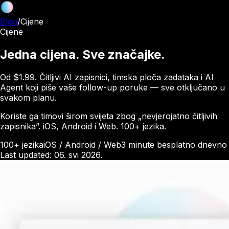
Blog
/
Cijene
Cijene
Jedna cijena. Sve značajke.
Od $1.99. Čitljivi AI zapisnici, timska ploča zadataka i AI
Agent koji piše vaše follow-up poruke — sve otključano u
svakom planu.
Koriste ga timovi širom svijeta zbog „nevjerojatno čitljivih
zapisnika”. iOS, Android i Web. 100+ jezika.
100+ jezika
iOS / Android / Web
3 minute besplatno dnevno
Last updated: 06. svi 2026.