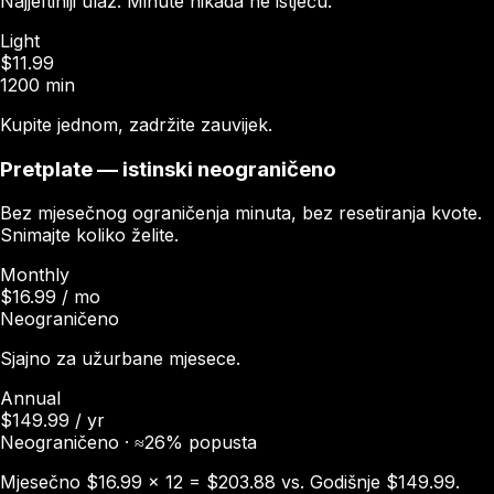
Najjeftiniji ulaz. Minute nikada ne istječu.
Light
$11.99
1200 min
Kupite jednom, zadržite zauvijek.
Pretplate — istinski neograničeno
Bez mjesečnog ograničenja minuta, bez resetiranja kvote.
Snimajte koliko želite.
Monthly
$16.99 / mo
Neograničeno
Sjajno za užurbane mjesece.
Annual
$149.99 / yr
Neograničeno · ≈26% popusta
Mjesečno $16.99 × 12 = $203.88 vs. Godišnje $149.99.