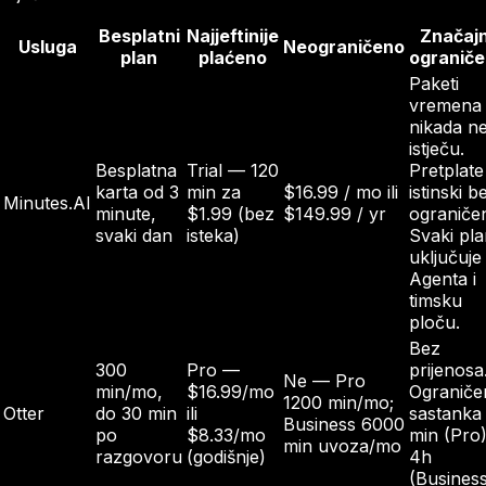
Besplatni
Najjeftinije
Značaj
Usluga
Neograničeno
plan
plaćeno
ograniče
Paketi
vremena
nikada n
istječu.
Besplatna
Trial — 120
Pretplate
karta od 3
min za
$16.99 / mo ili
istinski b
Minutes.AI
minute,
$1.99 (bez
$149.99 / yr
ograničen
svaki dan
isteka)
Svaki pl
uključuje
Agenta i
timsku
ploču.
Bez
300
Pro —
prijenosa
Ne — Pro
min/mo,
$16.99/mo
Ograniče
1200 min/mo;
Otter
do 30 min
ili
sastanka
Business 6000
po
$8.33/mo
min (Pro)
min uvoza/mo
razgovoru
(godišnje)
4h
(Business