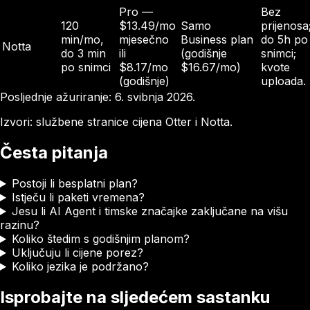
Pro —
Bez
120
$13.49/mo
Samo
prijenosa
min/mo,
mjesečno
Business plan
do 5h po
Notta
do 3 min
ili
(godišnje
snimci;
po snimci
$8.17/mo
$16.67/mo)
kvote
(godišnje)
uploada.
Posljednje ažuriranje: 6. svibnja 2026.
Izvori: službene stranice cijena Otter i Notta.
Česta pitanja
Postoji li besplatni plan?
Istječu li paketi vremena?
Jesu li AI Agent i timske značajke zaključane na višu
razinu?
Koliko štedim s godišnjim planom?
Uključuju li cijene porez?
Koliko jezika je podržano?
Isprobajte na sljedećem sastanku