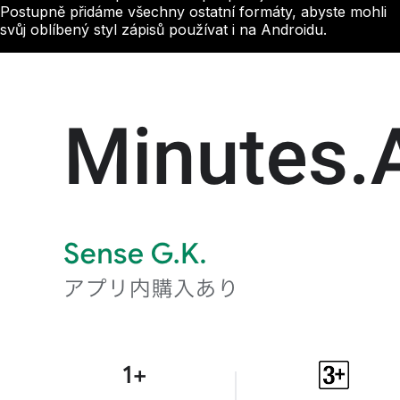
Postupně přidáme všechny ostatní formáty, abyste mohli
svůj oblíbený styl zápisů používat i na Androidu.