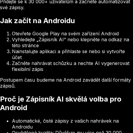
Přidejte se k 30 000+ uživatelům a začněte automatizovat
své zápisy.
Jak začít na Androidu
Otevřete Google Play na svém zařízení Android
Vyhledejte „Zápisník AI“ nebo klepněte na odkaz na
této stránce
Nainstalujte aplikaci a přihlaste se nebo si vytvořte
účet
Začněte nahrávat schůzku a nechte AI vygenerovat
flexibilní zápis
Postupem času budeme na Android zavádět další formáty
zápisů.
Proč je Zápisník AI skvělá volba pro
Android
Automatické, čisté zápisy z vašich nahrávek na
Androidu
Osvědčená kvalita: Důvěřuje mu více než 30 000