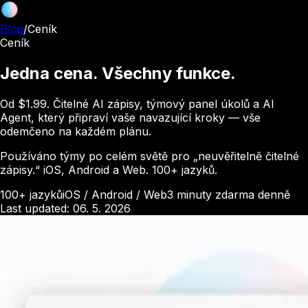
Blog
/
Ceník
Ceník
Jedna cena. Všechny funkce.
Od $1.99. Čitelné AI zápisy, týmový panel úkolů a AI
Agent, který připraví vaše navazující kroky — vše
odemčeno na každém plánu.
Používáno týmy po celém světě pro „neuvěřitelně čitelné
zápisy.“ iOS, Android a Web. 100+ jazyků.
100+ jazyků
iOS / Android / Web
3 minuty zdarma denně
Last updated: 06. 5. 2026