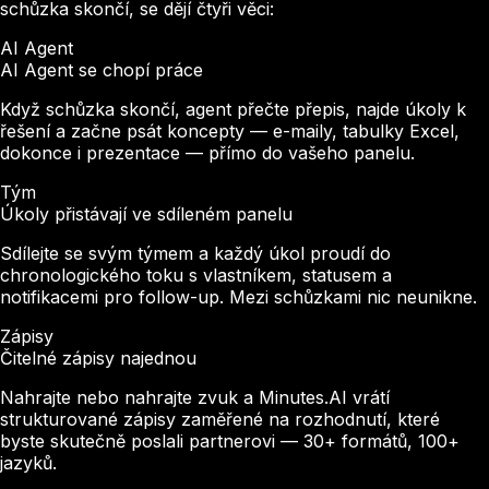
schůzka skončí, se dějí čtyři věci:
AI Agent
AI Agent se chopí práce
Když schůzka skončí, agent přečte přepis, najde úkoly k
řešení a začne psát koncepty — e-maily, tabulky Excel,
dokonce i prezentace — přímo do vašeho panelu.
Tým
Úkoly přistávají ve sdíleném panelu
Sdílejte se svým týmem a každý úkol proudí do
chronologického toku s vlastníkem, statusem a
notifikacemi pro follow-up. Mezi schůzkami nic neunikne.
Zápisy
Čitelné zápisy najednou
Nahrajte nebo nahrajte zvuk a Minutes.AI vrátí
strukturované zápisy zaměřené na rozhodnutí, které
byste skutečně poslali partnerovi — 30+ formátů, 100+
jazyků.