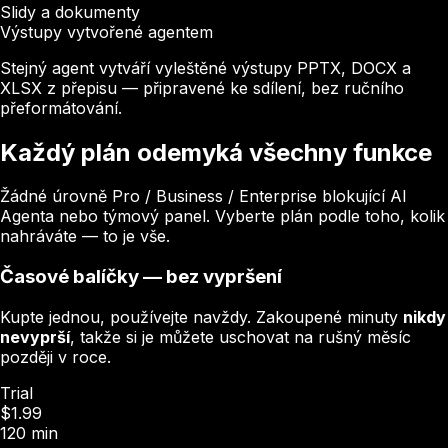
Slidy a dokumenty
Výstupy vytvořené agentem
Stejný agent vytváří vyleštěné výstupy PPTX, DOCX a
XLSX z přepisu — připravené ke sdílení, bez ručního
přeformátování.
Každý plán odemyká všechny funkce
Žádné úrovně Pro / Business / Enterprise blokující AI
Agenta nebo týmový panel. Vyberte plán podle toho, kolik
nahráváte — to je vše.
Časové balíčky — bez vypršení
Kupte jednou, používejte navždy. Zakoupené minuty
nikdy
nevyprší
, takže si je můžete uschovat na rušný měsíc
později v roce.
Trial
$1.99
120 min