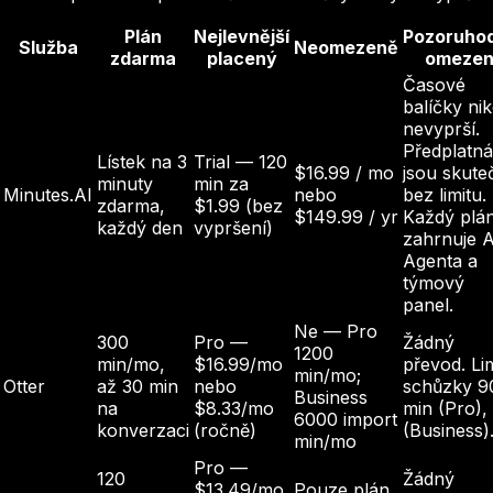
Plán
Nejlevnější
Pozoruho
Služba
Neomezeně
zdarma
placený
omezen
Časové
balíčky ni
nevyprší.
Předplatná
Lístek na 3
Trial — 120
$16.99 / mo
jsou skute
minuty
min za
Minutes.AI
nebo
bez limitu.
zdarma,
$1.99 (bez
$149.99 / yr
Každý plá
každý den
vypršení)
zahrnuje A
Agenta a
týmový
panel.
Ne — Pro
300
Pro —
Žádný
1200
min/mo,
$16.99/mo
převod. Lim
min/mo;
Otter
až 30 min
nebo
schůzky 9
Business
na
$8.33/mo
min (Pro),
6000 import
konverzaci
(ročně)
(Business)
min/mo
Pro —
120
Žádný
$13.49/mo
Pouze plán