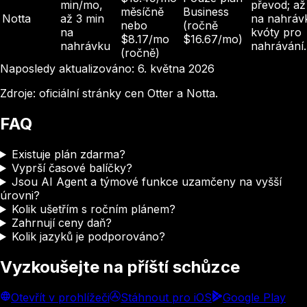
min/mo,
převod; až
měsíčně
Business
Notta
až 3 min
na nahráv
nebo
(ročně
na
kvóty pro
$8.17/mo
$16.67/mo)
nahrávku
nahrávání.
(ročně)
Naposledy aktualizováno: 6. května 2026
Zdroje: oficiální stránky cen Otter a Notta.
FAQ
Existuje plán zdarma?
Vyprší časové balíčky?
Jsou AI Agent a týmové funkce uzamčeny na vyšší
úrovni?
Kolik ušetřím s ročním plánem?
Zahrnují ceny daň?
Kolik jazyků je podporováno?
Vyzkoušejte na příští schůzce
Otevřít v prohlížeči
Stáhnout pro iOS
Google Play