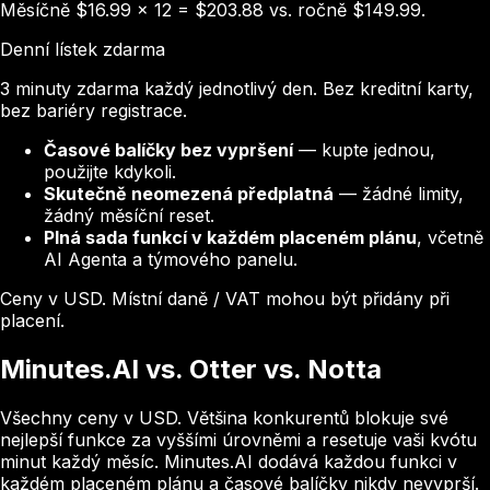
Měsíčně $16.99 × 12 = $203.88 vs. ročně $149.99.
Denní lístek zdarma
3 minuty zdarma každý jednotlivý den. Bez kreditní karty,
bez bariéry registrace.
Časové balíčky bez vypršení
— kupte jednou,
použijte kdykoli.
Skutečně neomezená předplatná
— žádné limity,
žádný měsíční reset.
Plná sada funkcí v každém placeném plánu
, včetně
AI Agenta a týmového panelu.
Ceny v USD. Místní daně / VAT mohou být přidány při
placení.
Minutes.AI vs. Otter vs. Notta
Všechny ceny v USD. Většina konkurentů blokuje své
nejlepší funkce za vyššími úrovněmi a resetuje vaši kvótu
minut každý měsíc. Minutes.AI dodává každou funkci v
každém placeném plánu a časové balíčky nikdy nevyprší.