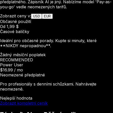
předplatného. Zápisník AI je jiný. Nabízíme model 'Pay-as-
you-go' vedle neomezených tarifů.
Zobrazit ceny v:
USD
EUR
Občasné použití
Od 1,99 $
Časové balíčky
Ideální pro občasné porady. Kupte si minuty, které
**NIKDY nepropadnou**.
Žádný měsíční poplatek
RECOMMENDED
Power User
$16.99
/ mo
Neomezené předplatné
Pro profesionály s denními schůzkami. Nahrávejte
neomezeně.
Nejlepší hodnota
Zobrazit kompletní ceník