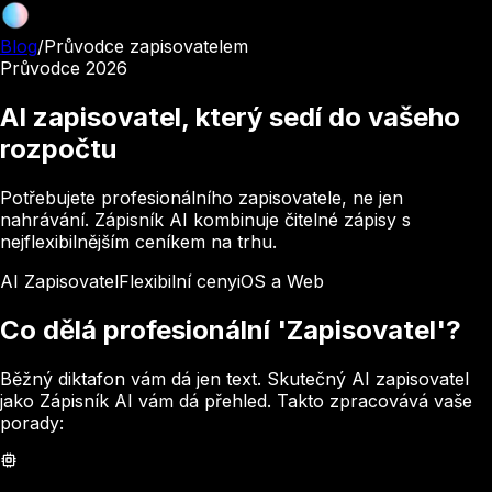
Blog
/
Průvodce zapisovatelem
Průvodce 2026
AI zapisovatel, který sedí do vašeho
rozpočtu
Potřebujete profesionálního zapisovatele, ne jen
nahrávání. Zápisník AI kombinuje čitelné zápisy s
nejflexibilnějším ceníkem na trhu.
AI Zapisovatel
Flexibilní ceny
iOS a Web
Co dělá profesionální 'Zapisovatel'?
Běžný diktafon vám dá jen text. Skutečný AI zapisovatel
jako Zápisník AI vám dá přehled. Takto zpracovává vaše
porady: