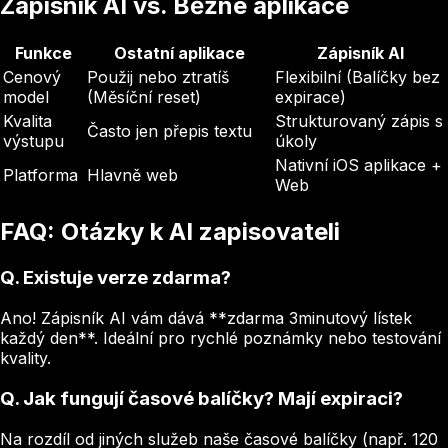
Zápisník AI vs. Běžné aplikace
Funkce
Ostatní aplikace
Zápisník AI
Cenový
Použij nebo ztratíš
Flexibilní (Balíčky bez
model
(Měsíční reset)
expirace)
Kvalita
Strukturovaný zápis s
Často jen přepis textu
výstupu
úkoly
Nativní iOS aplikace +
Platforma
Hlavně web
Web
FAQ: Otázky k AI zapisovateli
Q.
Existuje verze zdarma?
Ano! Zápisník AI vám dává **zdarma 3minutový lístek
každý den**. Ideální pro rychlé poznámky nebo testování
kvality.
Q.
Jak fungují časové balíčky? Mají expiraci?
Na rozdíl od jiných služeb naše časové balíčky (např. 120