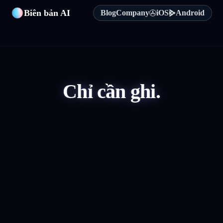
Biên bản AI
Blog
Company
iOS
Android
Chỉ cần ghi.