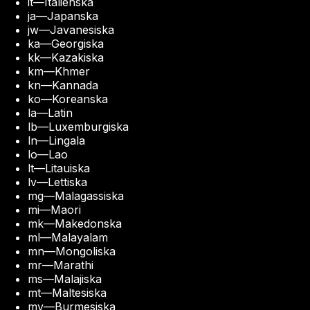
it
—
Italienska
ja
—
Japanska
jw
—
Javanesiska
ka
—
Georgiska
kk
—
Kazakiska
km
—
Khmer
kn
—
Kannada
ko
—
Koreanska
la
—
Latin
lb
—
Luxemburgiska
ln
—
Lingala
lo
—
Lao
lt
—
Litauiska
lv
—
Lettiska
mg
—
Malagassiska
mi
—
Maori
mk
—
Makedonska
ml
—
Malayalam
mn
—
Mongoliska
mr
—
Marathi
ms
—
Malajiska
mt
—
Maltesiska
my
—
Burmesiska