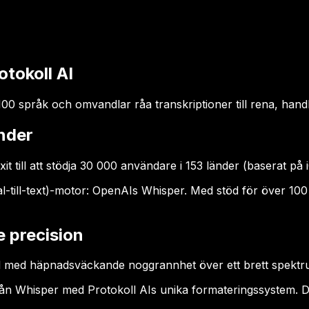
otokoll AI
0 språk och omvandlar råa transkriptioner till rena, handl
nder
t till att stödja 30 000 användare i 153 länder (baserat på
l-till-text)-motor: OpenAIs Whisper. Med stöd för över 100 
 precision
l med häpnadsväckande noggrannhet över ett brett spektrum
 från Whisper med Protokoll AIs unika formateringssystem. De