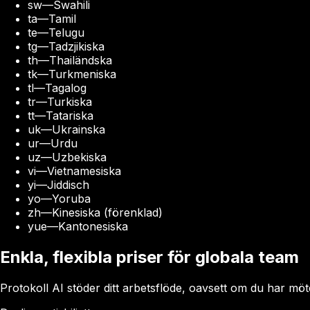
sw
—
Swahili
ta
—
Tamil
te
—
Telugu
tg
—
Tadzjikiska
th
—
Thailändska
tk
—
Turkmeniska
tl
—
Tagalog
tr
—
Turkiska
tt
—
Tatariska
uk
—
Ukrainska
ur
—
Urdu
uz
—
Uzbekiska
vi
—
Vietnamesiska
yi
—
Jiddisch
yo
—
Yoruba
zh
—
Kinesiska (förenklad)
yue
—
Kantonesiska
Enkla, flexibla priser för globala team
Protokoll AI stöder ditt arbetsflöde, oavsett om du har möte