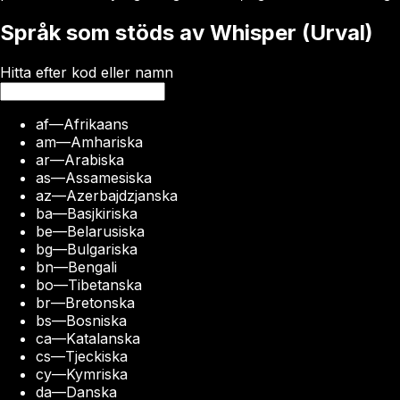
Språk som stöds av Whisper (Urval)
Hitta efter kod eller namn
af
—
Afrikaans
am
—
Amhariska
ar
—
Arabiska
as
—
Assamesiska
az
—
Azerbajdzjanska
ba
—
Basjkiriska
be
—
Belarusiska
bg
—
Bulgariska
bn
—
Bengali
bo
—
Tibetanska
br
—
Bretonska
bs
—
Bosniska
ca
—
Katalanska
cs
—
Tjeckiska
cy
—
Kymriska
da
—
Danska