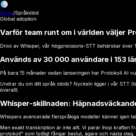
Blogg
/
Språkstöd
Global adoption
Varför team runt om i världen väljer Pr
Drivs av Whisper, vår högprecisions-STT behärskar över 10
Används av 30 000 användare i 153 lä
På bara 15 månader sedan lanseringen har Protokoll AI vuxi
Undrar du om ditt språk stöds? Nyckeln ligger i vår STT (ta
överallt.
Whisper-skillnaden: Häpnadsväckande
Whispers avancerade flerspråkiga modeller känner igen ta
Men exakt transkription är inte allt. Vi parar ihop kraften
protokoll" som tydligt fångar beslut, ägare och nästa steg.