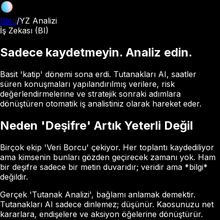
Blog
/
YZ Analizi
İş Zekası (BI)
Sadece kaydetmeyin. Analiz edin.
Basit 'katip' dönemi sona erdi. Tutanakları AI, saatler
süren konuşmaları yapılandırılmış verilere, risk
değerlendirmelerine ve stratejik sonraki adımlara
dönüştüren otomatik iş analistiniz olarak hareket eder.
Neden 'Deşifre' Artık Yeterli Değil
Birçok ekip 'Veri Borcu' çekiyor. Her toplantı kaydediliyor
ama kimsenin bunları gözden geçirecek zamanı yok. Ham
bir deşifre sadece bir metin duvarıdır; veridir ama *bilgi*
değildir.
Gerçek 'Tutanak Analizi', bağlamı anlamak demektir.
Tutanakları AI sadece dinlemez; düşünür. Kaosunuzu net
kararlara, endişelere ve aksiyon öğelerine dönüştürür.