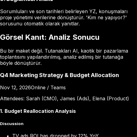
Sorumluları ve son tarihleri belirleyen YZ, konuşmaları
proje yönetimi verilerine dönüştürür. 'Kim ne yapıyor?'
sorusunu otomatik olarak yanıtlar.
Görsel Kanıt: Analiz Sonucu
Bu bir maket değil. Tutanakları AI, kaotik bir pazarlama
toplantısını yapılandırılmış, analiz edilmiş bir tutanağa
böyle dönüştürür.
Q4 Marketing Strategy & Budget Allocation
Nov 12, 2026
Online / Teams
Attendees:
Sarah (CMO), James (Ads), Elena (Product)
1
.
Budget Reallocation Analysis
Discussion
TV ads ROI has dropped by 12% YoY.