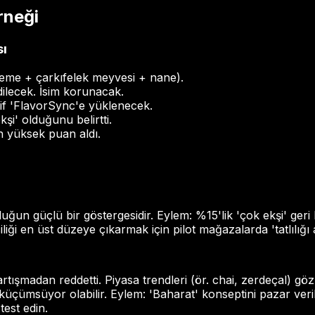
rneği
sı
mleme + çarkıfelek meyvesi + nane).
dilecek. İsim korunacak.
rif 'FlavorSync'e yüklenecek.
kşi' olduğunu belirtti.
n yüksek puan aldı.
n güçlü bir göstergesidir. Eylem: %15'lik 'çok ekşi' geri bi
iği en üst düzeye çıkarmak için pilot mağazalarda 'tatlılığ
rtışmadan reddetti. Piyasa trendleri (ör. chai, zerdeçal) gö
küçümsüyor olabilir. Eylem: 'Baharat' konseptini pazar veri
test edin.