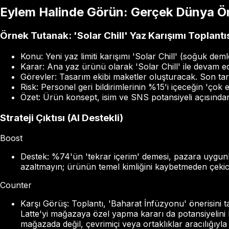
Eylem Halinde Görün: Gerçek Dünya Ö
Örnek Tutanak: 'Solar Chill' Yaz Karışımı Toplantı
Konu: Yeni yaz limiti karışımı 'Solar Chill' (soğuk de
Karar: Ana yaz ürünü olarak 'Solar Chill' ile devam e
Görevler: Tasarım ekibi maketler oluşturacak. Son ta
Risk: Personel geri bildirimlerinin %15'i içeceğin 'çok e
Özet: Ürün konsept, isim ve SNS potansiyeli açısında
Strateji Çıktısı (AI Destekli)
Boost
Destek: %74'ün 'tekrar içerim' demesi, pazara uygunluğu
azaltmayın; ürünün temel kimliğini kaybetmeden çekicil
Counter
Karşı Görüş: Toplantı, 'Baharat İnfüzyonu' önerisini ta
Latte'yi mağazaya özel yapma kararı da potansiyelini 
mağazada değil, çevrimiçi veya ortaklıklar aracılığıyla 