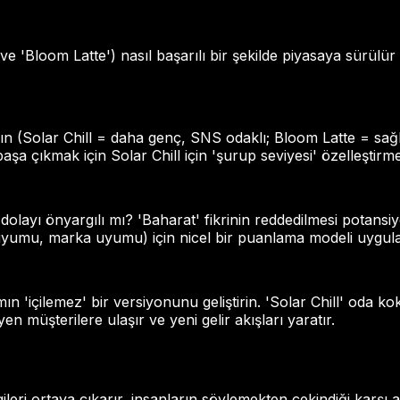
ve 'Bloom Latte') nasıl başarılı bir şekilde piyasaya sürülür ve
ın (Solar Chill = daha genç, SNS odaklı; Bloom Latte = sağlı
e başa çıkmak için Solar Chill için 'şurup seviyesi' özelleştir
dolayı önyargılı mı? 'Baharat' fikrinin reddedilmesi potans
d uyumu, marka uyumu) için nicel bir puanlama modeli uygula
ın 'içilemez' bir versiyonunu geliştirin. 'Solar Chill' oda 
n müşterilere ulaşır ve yeni gelir akışları yaratır.
leri ortaya çıkarır, insanların söylemekten çekindiği karşı 