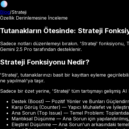
Blog
/
Strateji
Özellik Derinlemesine İnceleme
Tutanakların Ötesinde: Strateji Fonks
Sadece notları düzenlemeyi bırakın. 'Strateji' fonksiyonu, T
Gemini 2.5 Pro tarafından desteklenir.
Strateji Fonksiyonu Nedir?
'Strateji', tutanaklarınızı basit bir kayıttan eyleme geçirile
ne yapılmalı'ya taşır.
Sadece bir özet yerine, 'Strateji' tüm tartışmayı gelişmiş AI k
Destek (Boost) — Pozitif Yönler ve Bunları Güçlendirme
Karşı Görüş (Counter) — Yapıcı Muhalefet ve İyileştirme
Ana Sorun (Top Issue) — Temel Problem: Toplantıdan 
Mantıksal Düşünme — Ana Sorun için yapılandırılmış
Eleştirel Düşünme — Ana Sorun'un arkasındaki temel v