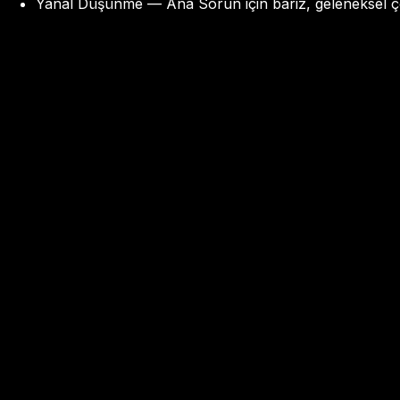
Yanal Düşünme — Ana Sorun için bariz, geleneksel çözü