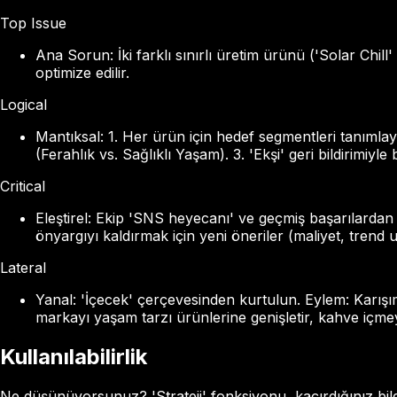
Top Issue
Ana Sorun: İki farklı sınırlı üretim ürünü ('Solar Chill' 
optimize edilir.
Logical
Mantıksal: 1. Her ürün için hedef segmentleri tanımlay
(Ferahlık vs. Sağlıklı Yaşam). 3. 'Ekşi' geri bildirimiyl
Critical
Eleştirel: Ekip 'SNS heyecanı' ve geçmiş başarılardan 
önyargıyı kaldırmak için yeni öneriler (maliyet, tren
Lateral
Yanal: 'İçecek' çerçevesinden kurtulun. Eylem: Karışım
markayı yaşam tarzı ürünlerine genişletir, kahve içmeye
Kullanılabilirlik
Ne düşünüyorsunuz? 'Strateji' fonksiyonu, kaçırdığınız bilgi