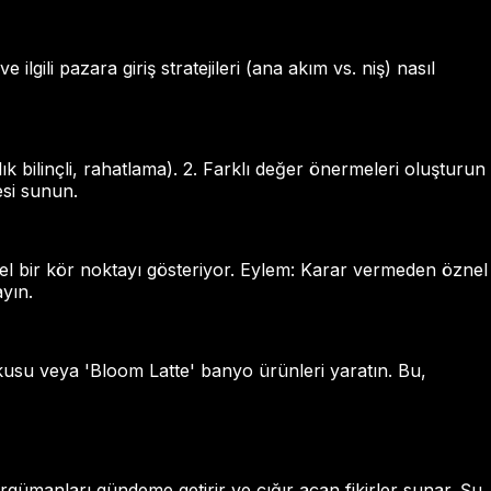
 ilgili pazara giriş stratejileri (ana akım vs. niş) nasıl
k bilinçli, rahatlama). 2. Farklı değer önermeleri oluşturun
mesi sunun.
iyel bir kör noktayı gösteriyor. Eylem: Karar vermeden öznel
yın.
kokusu veya 'Bloom Latte' banyo ürünleri yaratın. Bu,
argümanları gündeme getirir ve çığır açan fikirler sunar. Şu