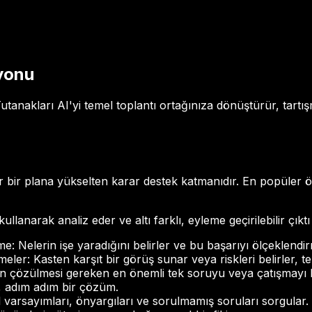
iyonu
utanakları AI'yi temel toplantı ortağınıza dönüştürür, tartı
bilir bir plana yükselten karar destek katmanıdır. En popüler ö
ullanarak analiz eder ve altı farklı, eyleme geçirilebilir çıktı
: Nelerin işe yaradığını belirler ve bu başarıyı ölçeklendir
ler: Kasten karşıt bir görüş sunar veya riskleri belirler, te
çözülmesi gereken en önemli tek soruyu veya çatışmayı be
, adım adım bir çözüm.
arsayımları, önyargıları ve sorulmamış soruları sorgular.