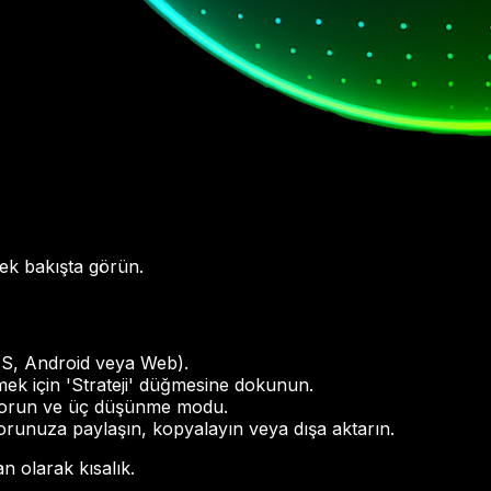
k bakışta görün.
iOS, Android veya Web).
mek için 'Strateji' düğmesine dokunun.
a Sorun ve üç düşünme modu.
orunuza paylaşın, kopyalayın veya dışa aktarın.
an olarak kısalık.