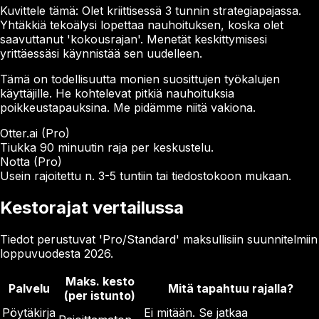
Kuvittele tämä: Olet kriittisessä 3 tunnin strategiapajassa.
Yhtäkkiä tekoälysi lopettaa nauhoituksen, koska olet
saavuttanut 'kokousrajan'. Menetät keskittymisesi
yrittäessäsi käynnistää sen uudelleen.
Tämä on todellisuutta monien suosittujen työkalujen
käyttäjille. He kohtelevat pitkiä nauhoituksia
poikkeustapauksina. Me pidämme niitä vakiona.
Otter.ai (Pro)
Tiukka 90 minuutin raja per keskustelu.
Notta (Pro)
Usein rajoitettu n. 3-5 tuntiin tai tiedostokoon mukaan.
Kestorajat vertailussa
Tiedot perustuvat 'Pro/Standard' maksullisiin suunnitelmiin
loppuvuodesta 2026.
Maks. kesto
Palvelu
Mitä tapahtuu rajalla?
(per istunto)
Pöytäkirja
Ei mitään. Se jatkaa