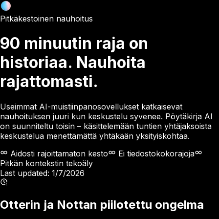
Pitkäkestoinen nauhoitus
90 minuutin raja on
historiaa. Nauhoita
rajattomasti.
Useimmat AI-muistiinpanosovellukset katkaisevat
nauhoituksen juuri kun keskustelu syvenee. Pöytäkirja AI
on suunniteltu toisin – käsittelemään tuntien yhtäjaksoista
keskustelua menettämättä yhtäkään yksityiskohtaa.
Aidosti rajoittamaton kesto
Ei tiedostokokorajoja
Pitkän kontekstin tekoäly
Last updated:
1/7/2026
Otterin ja Nottan piilotettu ongelma