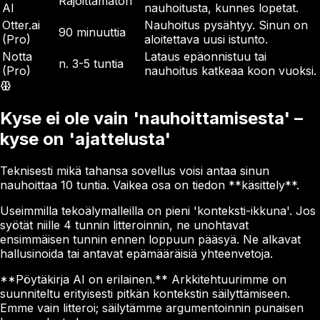
Rajoittamaton
AI
nauhoitusta, kunnes lopetat.
Otter.ai
Nauhoitus pysähtyy. Sinun on
90 minuuttia
(Pro)
aloitettava uusi istunto.
Notta
Lataus epäonnistuu tai
n. 3-5 tuntia
(Pro)
nauhoitus katkeaa koon vuoksi.
Kyse ei ole vain 'nauhoittamisesta' –
kyse on 'ajattelusta'
Teknisesti mikä tahansa sovellus voisi antaa sinun
nauhoittaa 10 tuntia. Vaikea osa on tiedon **käsittely**.
Useimmilla tekoälymalleilla on pieni 'konteksti-ikkuna'. Jos
syötät niille 4 tunnin litteroinnin, ne unohtavat
ensimmäisen tunnin ennen loppuun pääsyä. Ne alkavat
hallusinoida tai antavat epämääräisiä yhteenvetoja.
**Pöytäkirja AI on erilainen.** Arkkitehtuurimme on
suunniteltu erityisesti pitkän kontekstin säilyttämiseen.
Emme vain litteroi; säilytämme argumentoinnin punaisen