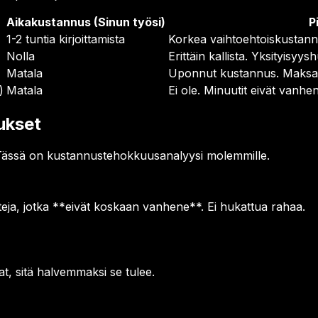
Aikakustannus (Sinun työsi)
P
1-2 tuntia kirjoittamista
Korkea vaihtoehtoiskustannus
Nolla
Erittäin kallista. Yksityisyy
Matala
Uponnut kustannus. Maksat v
)
Matala
Ei ole. Minuutit eivät vanhe
aukset
 Tässä on kustannustehokkuusanalyysi molemmille.
tteja, jotka **eivät koskaan vanhene**. Ei hukattua rahaa.
at, sitä halvemmaksi se tulee.