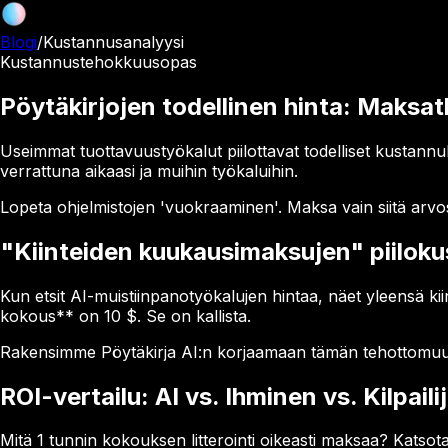
Blogi
/
Kustannusanalyysi
Kustannustehokkuusopas
Pöytäkirjojen todellinen hinta: Maksatk
Useimmat tuottavuustyökalut piilottavat todelliset kustann
verrattuna aikaasi ja muihin työkaluihin.
Lopeta ohjelmistojen 'vuokraaminen'. Maksa vain siitä arvost
"Kiinteiden kuukausimaksujen" piilok
Kun etsit AI-muistiinpanotyökalujen hintaa, näet yleensä ki
kokous** on 10 $. Se on kallista.
Rakensimme Pöytäkirja AI:n korjaamaan tämän tehottomuude
ROI-vertailu: AI vs. Ihminen vs. Kilpaili
Mitä 1 tunnin kokouksen litterointi oikeasti maksaa? Katsot