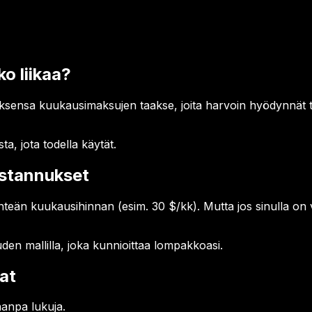
o liikaa?
uksensa kuukausimaksujen taakse, joita harvoin hyödynnät t
a, jota todella käytät.
ustannukset
inteän kuukausihinnan (esim. 30 $/kk). Mutta jos sinulla on 
n mallilla, joka kunnioittaa lompakkoasi.
jat
aanpa lukuja.