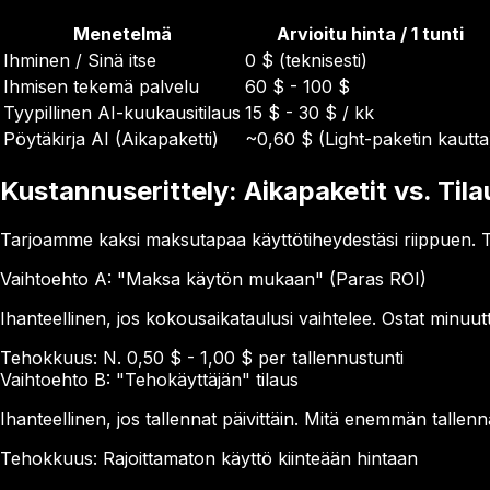
Menetelmä
Arvioitu hinta / 1 tunti
Ihminen / Sinä itse
0 $ (teknisesti)
Ihmisen tekemä palvelu
60 $ - 100 $
Tyypillinen AI-kuukausitilaus
15 $ - 30 $ / kk
Pöytäkirja AI (Aikapaketti)
~0,60 $ (Light-paketin kautta
Kustannuserittely: Aikapaketit vs. Til
Tarjoamme kaksi maksutapaa käyttötiheydestäsi riippuen.
Vaihtoehto A: "Maksa käytön mukaan" (Paras ROI)
Ihanteellinen, jos kokousaikataulusi vaihtelee. Ostat minuu
Tehokkuus: N. 0,50 $ - 1,00 $ per tallennustunti
Vaihtoehto B: "Tehokäyttäjän" tilaus
Ihanteellinen, jos tallennat päivittäin. Mitä enemmän tallenn
Tehokkuus: Rajoittamaton käyttö kiinteään hintaan