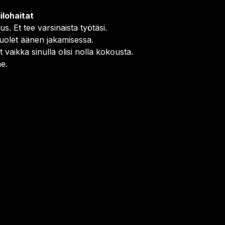
iilohaitat
. Et tee varsinaista työtäsi.
shuolet äänen jakamisessa.
aikka sinulla olisi nolla kokousta.
ne.