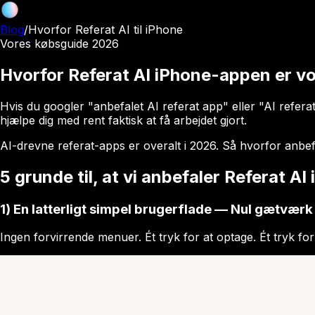
Blog
/
Hvorfor Referat AI til iPhone
Vores købsguide 2026
Hvorfor Referat AI iPhone-appen er vo
Hvis du googler "anbefalet AI referat app" eller "AI referat
hjælpe dig med
rent faktisk
at få arbejdet gjort.
AI-drevne referat-apps er overalt i 2026. Så hvorfor anbefa
5 grunde til, at vi anbefaler Referat A
1) En latterligt simpel brugerflade — Nul gætværk
Ingen forvirrende menuer. Ét tryk for at optage. Ét tryk for