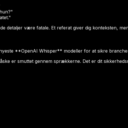
"
e hun?"
tet."
e detaljer være fatale. Et referat giver dig konteksten, men
er de nyeste **OpenAI Whisper** modeller for at sikre branch
måske er smuttet gennem sprækkerne. Det er dit sikkerheds