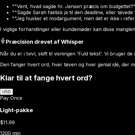
"
"Vent, hvad sagde hr. Jensen præcis om budgettet?
"
"Sagde Sarah faktisk ja til den deadline, eller tøved
"
"Jeg husker et modargument, men det er ikke i refera
I vigtige forhandlinger eller kundemøder kan disse manglend
Præcision drevet af Whisper
Når du er i tvivl, skift til visningen 'Fuld tekst'. Vi brug
Den fanger hvert ord, hver tøven og hver genial idé, der 
Klar til at fange hvert ord?
USD
Pay Once
Light-pakke
$11.99
1200 min