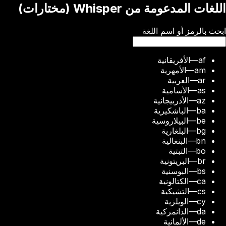
اللغات المدعومة من Whisper (مختارات)
ابحث بالرمز أو اسم اللغة
af
—
الأفريقانية
am
—
الأمهرية
ar
—
العربية
as
—
الأسامية
az
—
الأذربيجانية
ba
—
الباشكيرية
be
—
البيلاروسية
bg
—
البلغارية
bn
—
البنغالية
bo
—
التبتية
br
—
البريتونية
bs
—
البوسنية
ca
—
الكتالونية
cs
—
التشيكية
cy
—
الويلزية
da
—
الدانمركية
de
—
الألمانية