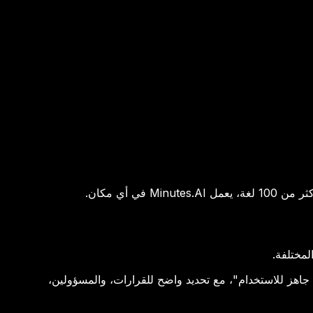
 بـ Minutes.AI، يتحول النص العادي إلى "محضر اجتماع جاهز للاستخدام"، مع تحديد واضح للقرارات، والمسؤولين،