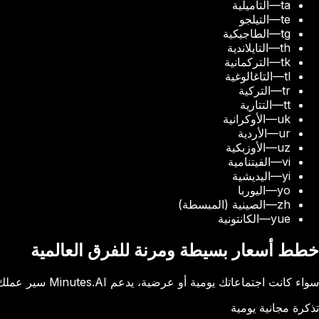
ta
—
التاميلية
te
—
التيلجو
tg
—
الطاجيكية
th
—
التايلاندية
tk
—
التركمانية
tl
—
التاغالوغية
tr
—
التركية
tt
—
التتارية
uk
—
الأوكرانية
ur
—
الأردية
uz
—
الأوزبكية
vi
—
الفيتنامية
yi
—
اليديشية
yo
—
اليوربا
zh
—
الصينية (المبسطة)
yue
—
الكانتونية
خطط أسعار بسيطة ومرنة للفرق العالمية
سواء كانت اجتماعاتك يومية أو عرضية، يدعم Minutes.AI سير عملك. نقدم خططًا بسيطة تناسب الجميع في كل مكان.
تذكرة مجانية يومية