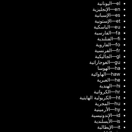
el
—
اليونانية
en
—
الإنجليزية
es
—
الإسبانية
et
—
الإستونية
eu
—
الباسكية
fa
—
الفارسية
fi
—
الفنلندية
fo
—
الفاروية
fr
—
الفرنسية
gl
—
الجاليكية
gu
—
الغوجاراتية
ha
—
الهوسا
haw
—
الهاوائية
he
—
العبرية
hi
—
الهندية
hr
—
الكرواتية
ht
—
الكريولية الهايتية
hu
—
المجرية
hy
—
الأرمينية
id
—
الإندونيسية
is
—
الأيسلندية
it
—
الإيطالية