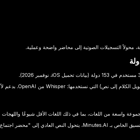
لكن الدقة وحدها لا تكفي. بدمج قوة Whisper مع نظام المعالجة والتنسيق الخاص