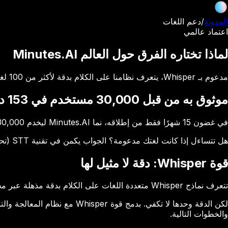
المدونة
/
دعم اللغات
اعتماد عالمي
لماذا تختاره الفرق حول العالم Minutes.AI
مدعوم بـ Whisper، يتعرف نظامنا على الكلام بدقة لأكثر من 100 لغة، محولاً التسجيلات الصوتية إلى محاضر واضحة وعملية.
موثوق به من قبل 30,000 مستخدم في 153 دولة
في غضون 15 شهرًا فقط من إطلاقه، نما Minutes.AI ليخدم 30,000 مستخدم في 153 دولة (بيانات تحميل iOS، نوفمبر 2026).
هل تتساءل إذا كانت لغتك مدعومة؟ الجواب يكمن في تقنية STT (تحويل الكلام إلى نص) التي نستخدمها: Whisper من OpenAI. بدعم لأكثر من 100 لغة، يعمل Minutes.AI في أي مكان.
قوة Whisper: دقة لا مثيل لها
تتعرف نماذج Whisper متعددة اللغات على الكلام بدقة مذهلة عبر مجموعة واسعة من اللغات، بما في ذلك اللغات الأقل شيوعًا واللهجات المختلفة.
والخطوات التالية.