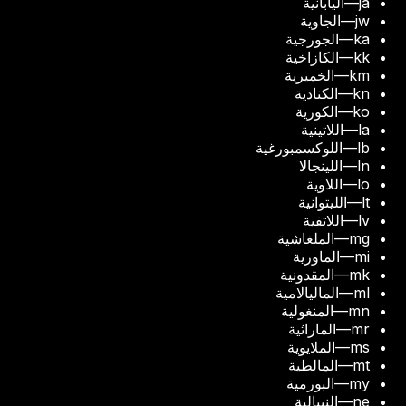
ja
—
اليابانية
jw
—
الجاوية
ka
—
الجورجية
kk
—
الكازاخية
km
—
الخميرية
kn
—
الكنادية
ko
—
الكورية
la
—
اللاتينية
lb
—
اللوكسمبورغية
ln
—
اللينجالا
lo
—
اللاوية
lt
—
الليتوانية
lv
—
اللاتفية
mg
—
الملغاشية
mi
—
الماورية
mk
—
المقدونية
ml
—
الماليالامية
mn
—
المنغولية
mr
—
الماراثية
ms
—
الملايوية
mt
—
المالطية
my
—
البورمية
ne
—
النيبالية