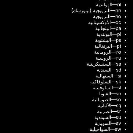
nl
—
الهولندية
nn
—
النرويجية (نينورسك)
no
—
النرويجية
oc
—
الأوكسيتانية
pa
—
البنجابية
pl
—
البولندية
ps
—
البشتوية
pt
—
البرتغالية
ro
—
الرومانية
ru
—
الروسية
sa
—
السنسكريتية
sd
—
السندية
si
—
السنهالية
sk
—
السلوفاكية
sl
—
السلوفينية
sn
—
الشونا
so
—
الصومالية
sq
—
الألبانية
sr
—
الصربية
su
—
السوندية
sv
—
السويدية
sw
—
السواحيلية