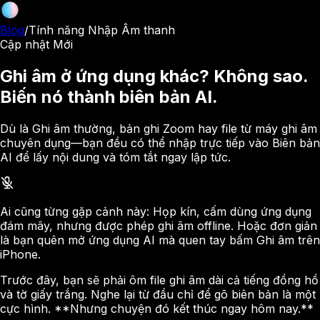
Blog
/
Tính năng Nhập Âm thanh
Cập nhật Mới
Ghi âm ở ứng dụng khác? Không sao.
Biến nó thành biên bản AI.
Dù là Ghi âm thường, bản ghi Zoom hay file từ máy ghi âm
chuyên dụng—bạn đều có thể nhập trực tiếp vào Biên bản
AI để lấy nội dung và tóm tắt ngay lập tức.
Ai cũng từng gặp cảnh này: Họp kín, cấm dùng ứng dụng
đám mây, nhưng được phép ghi âm offline. Hoặc đơn giản
là bạn quên mở ứng dụng AI mà quen tay bấm Ghi âm trên
iPhone.
Trước đây, bạn sẽ phải ôm file ghi âm dài cả tiếng đồng hồ
và tờ giấy trắng. Nghe lại từ đầu chỉ để gõ biên bản là một
cực hình. **Nhưng chuyện đó kết thúc ngay hôm nay.**