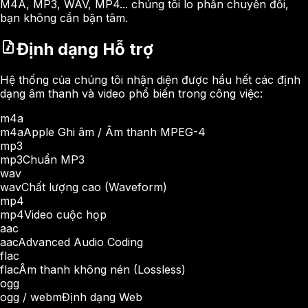
M4A, MP3, WAV, MP4... chúng tôi lo phần chuyển đổi,
bạn không cần bận tâm.
Định dạng Hỗ trợ
Hệ thống của chúng tôi nhận diện được hầu hết các định
dạng âm thanh và video phổ biến trong công việc:
m4a
m4a
Apple Ghi âm / Âm thanh MPEG-4
mp3
mp3
Chuẩn MP3
wav
wav
Chất lượng cao (Waveform)
mp4
mp4
Video cuộc họp
aac
aac
Advanced Audio Coding
flac
flac
Âm thanh không nén (Lossless)
ogg
ogg / webm
Định dạng Web