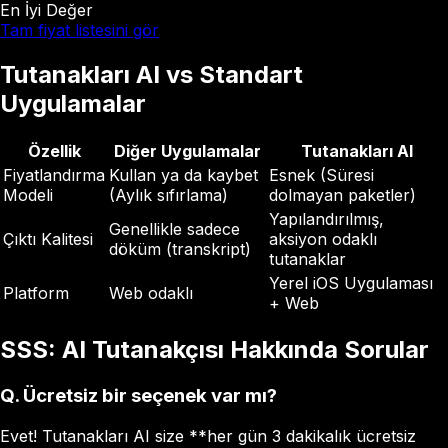
En İyi Değer
Tam fiyat listesini gör
Tutanakları AI vs Standart
Uygulamalar
Özellik
Diğer Uygulamalar
Tutanakları AI
Fiyatlandırma
Kullan ya da kaybet
Esnek (Süresi
Modeli
(Aylık sıfırlama)
dolmayan paketler)
Yapılandırılmış,
Genellikle sadece
Çıktı Kalitesi
aksiyon odaklı
döküm (transkript)
tutanaklar
Yerel iOS Uygulaması
Platform
Web odaklı
+ Web
SSS: AI Tutanakçısı Hakkında Sorular
Q.
Ücretsiz bir seçenek var mı?
Evet! Tutanakları AI size **her gün 3 dakikalık ücretsiz