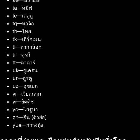
sw
—
สวาฮิลี
ta
—
ทมิฬ
te
—
เตลูกู
tg
—
ทาจิก
th
—
ไทย
tk
—
เติร์กเมน
tl
—
ตากาล็อก
tr
—
ตุรกี
tt
—
ตาตาร์
uk
—
ยูเครน
ur
—
อูรดู
uz
—
อุซเบก
vi
—
เวียดนาม
yi
—
ยิดดิช
yo
—
โยรูบา
zh
—
จีน (ตัวย่อ)
yue
—
กวางตุ้ง