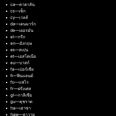
ca
—
คาตาลัน
cs
—
เช็ก
cy
—
เวลส์
da
—
เดนมาร์ก
de
—
เยอรมัน
el
—
กรีก
en
—
อังกฤษ
es
—
สเปน
et
—
เอสโตเนีย
eu
—
บาสก์
fa
—
เปอร์เซีย
fi
—
ฟินแลนด์
fo
—
แฟโร
fr
—
ฝรั่งเศส
gl
—
กาลิเซีย
gu
—
คุชราต
ha
—
เฮาซา
haw
—
ฮาวาย