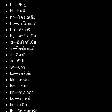
he
—
ฮิบรู
hi
—
ฮินดี
hr
—
โครเอเชีย
ht
—
ครีโอลเฮติ
hu
—
ฮังการี
hy
—
อาร์เมเนีย
id
—
อินโดนีเซีย
is
—
ไอซ์แลนด์
it
—
อิตาลี
ja
—
ญี่ปุ่น
jw
—
ชวา
ka
—
จอร์เจีย
kk
—
คาซัค
km
—
เขมร
kn
—
กันนาดา
ko
—
เกาหลี
la
—
ละติน
lb
—
ลักเซมเบิร์ก