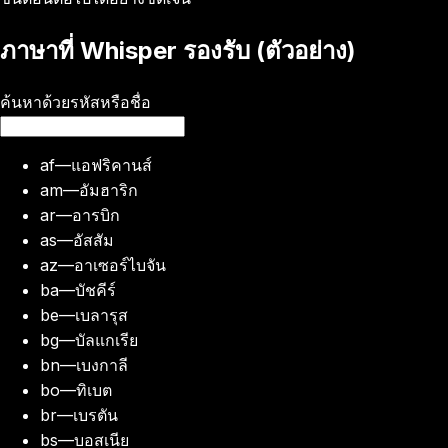
ภาษาที่ Whisper รองรับ (ตัวอย่าง)
ค้นหาด้วยรหัสหรือชื่อ
af
—
แอฟริคานส์
am
—
อัมฮาริก
ar
—
อารบิก
as
—
อัสสัม
az
—
อาเซอร์ไบจัน
ba
—
บัชคีร์
be
—
เบลารุส
bg
—
บัลแกเรีย
bn
—
เบงกาลี
bo
—
ทิเบต
br
—
เบรตัน
bs
—
บอสเนีย