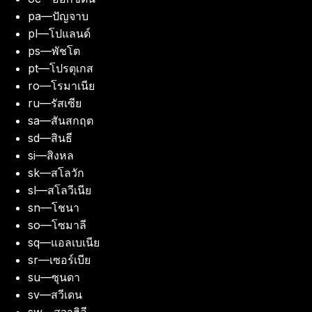
pa
—
ปัญจาบ
pl
—
โปแลนด์
ps
—
พัชโต
pt
—
โปรตุเกส
ro
—
โรมาเนีย
ru
—
รัสเซีย
sa
—
สันสกฤต
sd
—
สินธี
si
—
สิงหล
sk
—
สโลวัก
sl
—
สโลวีเนีย
sn
—
โชนา
so
—
โซมาลี
sq
—
แอลเบเนีย
sr
—
เซอร์เบีย
su
—
ซุนดา
sv
—
สวีเดน