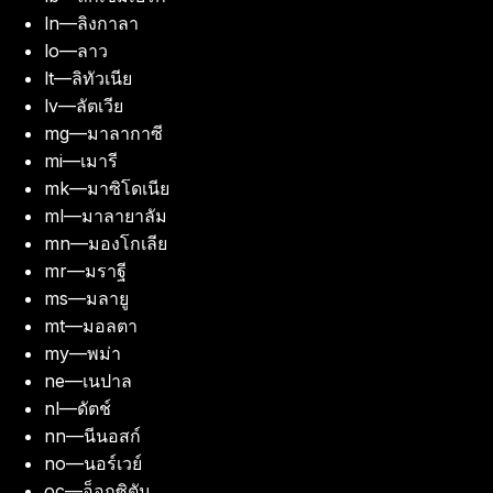
ln
—
ลิงกาลา
lo
—
ลาว
lt
—
ลิทัวเนีย
lv
—
ลัตเวีย
mg
—
มาลากาซี
mi
—
เมารี
mk
—
มาซิโดเนีย
ml
—
มาลายาลัม
mn
—
มองโกเลีย
mr
—
มราฐี
ms
—
มลายู
mt
—
มอลตา
my
—
พม่า
ne
—
เนปาล
nl
—
ดัตช์
nn
—
นีนอสก์
no
—
นอร์เวย์
oc
—
อ็อกซิตัน