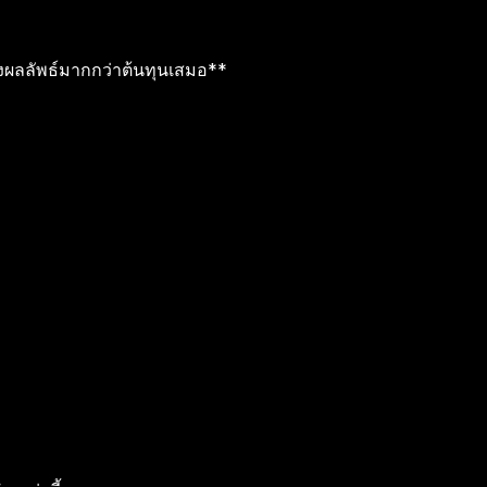
งผลลัพธ์มากกว่าต้นทุนเสมอ**