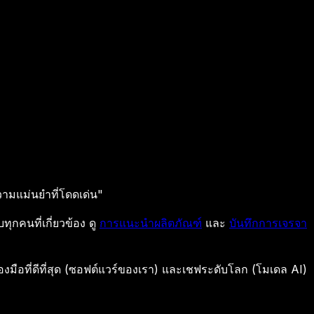
ความแม่นยำที่โดดเด่น"
กคนที่เกี่ยวข้อง ดู
การแนะนำผลิตภัณฑ์
และ
บันทึกการเจรจา
ื่องมือที่ดีที่สุด (ซอฟต์แวร์ของเรา) และเชฟระดับโลก (โมเดล AI)