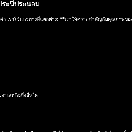
่ประนีประนอม
มค่า เราใช้แนวทางที่แตกต่าง: **เราให้ความสำคัญกับคุณภาพขอ
นเหนือสิ่งอื่นใด