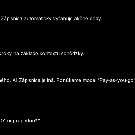
I Zápisnica automaticky vyťahuje akčné body.
 kroky na základe kontextu schôdzky.
ného. AI Zápisnica je iná. Ponúkame model 'Pay-as-you-go
KDY neprepadnú**.