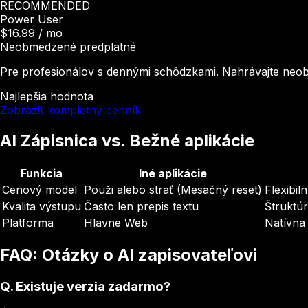
RECOMMENDED
Power User
$16.99
/ mo
Neobmedzené predplatné
Pre profesionálov s dennými schôdzkami. Nahrávajte ne
Najlepšia hodnota
Zobraziť kompletný cenník
AI Zápisnica vs. Bežné aplikácie
Funkcia
Iné aplikácie
Cenový model
Použi alebo strať (Mesačný reset)
Flexibil
Kvalita výstupu
Často len prepis textu
Štruktú
Platforma
Hlavne Web
Natívna
FAQ: Otázky o AI zapisovateľovi
Q.
Existuje verzia zadarmo?