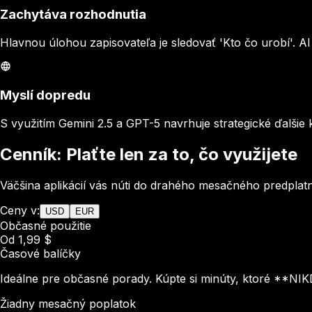
Zachytáva rozhodnutia
Hlavnou úlohou zapisovateľa je sledovať 'Kto čo urobí'. A
Myslí dopredu
S využitím Gemini 2.5 a GPT-5 navrhuje strategické ďalšie
Cenník: Plaťte len za to, čo využijete
Väčšina aplikácií vás núti do drahého mesačného predplat
Ceny v:
USD
EUR
Občasné použitie
Od 1,99 $
Časové balíčky
Ideálne pre občasné porady. Kúpte si minúty, ktoré **NI
Žiadny mesačný poplatok