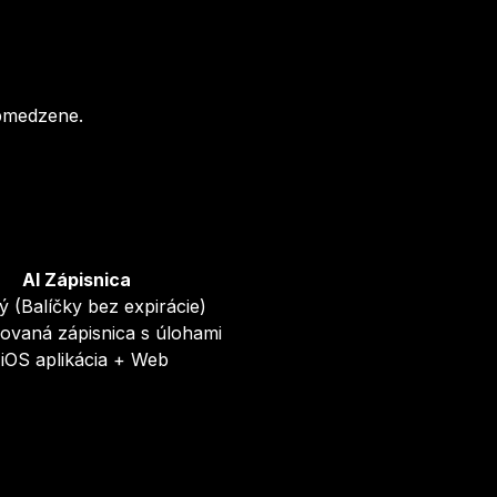
obmedzene.
AI Zápisnica
ný (Balíčky bez expirácie)
rovaná zápisnica s úlohami
 iOS aplikácia + Web