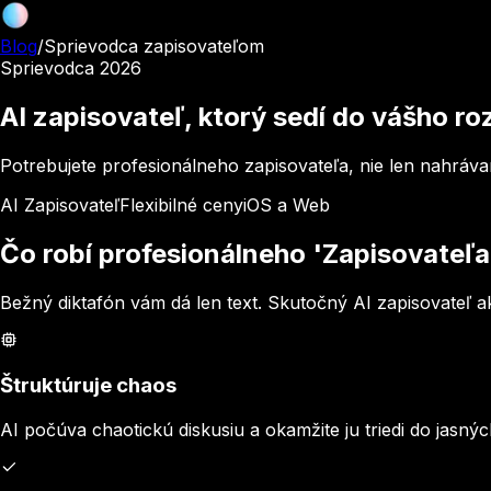
Blog
/
Sprievodca zapisovateľom
Sprievodca 2026
AI zapisovateľ, ktorý sedí do vášho r
Potrebujete profesionálneho zapisovateľa, nie len nahrávan
AI Zapisovateľ
Flexibilné ceny
iOS a Web
Čo robí profesionálneho 'Zapisovateľa
Bežný diktafón vám dá len text. Skutočný AI zapisovateľ 
Štruktúruje chaos
AI počúva chaotickú diskusiu a okamžite ju triedi do jasnýc