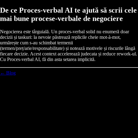
De ce Proces-verbal AI te ajută să scrii cele
mai bune procese-verbale de negociere
Negocierea este târguială. Un proces-verbal solid nu enumeră doar
decizii și taskuri: la nevoie păstrează replicile cheie mot-à-mot,
urmărește cum s-au schimbat termenii
(termen/preț/arie/responsabilitate) și notează motivele și riscurile lângă
fiecare decizie. Acest context accelerează judecata și reduce rework-ul.
Cu Proces-verbal AI, fă din asta setarea implicită.
← Blog