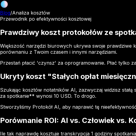
Blog
/
Analiza kosztów
Przewodnik po efektywności kosztowej
Prawdziwy koszt protokołów ze spotk
Większość narzędzi biurowych ukrywa swoje prawdziwe kos
porównaniu z Twoim czasem i innymi narzędziami.
Przestań płacić 'czynsz' za oprogramowanie. Płać tylko za
Ukryty koszt "Stałych opłat miesięcz
Szukając kosztów notatników AI, zazwyczaj widzisz stałą s
za spotkanie** wynosi 10 USD. To drogo.
Stworzyliśmy Protokół AI, aby naprawić tę nieefektywność
Porównanie ROI: AI vs. Człowiek vs. 
Ile tak naprawdę kosztuje transkrypcja 1 godziny spotkani