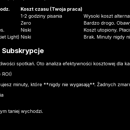
godz.
Koszt czasu (Twoja praca)
1-2 godziny pisania
Wysoki koszt alterna
Zero
Bardzo drogo. Obawy
s.
Niski
Koszt utopiony. Płac
et Light)
Niski
Brak. Minuty nigdy n
. Subskrypcje
iwości spotkań. Oto analiza efektywności kosztowej dla ka
e ROI)
pujesz minuty, które **nigdy nie wygasają**. Żadnych zma
ia
tym taniej wychodzi.