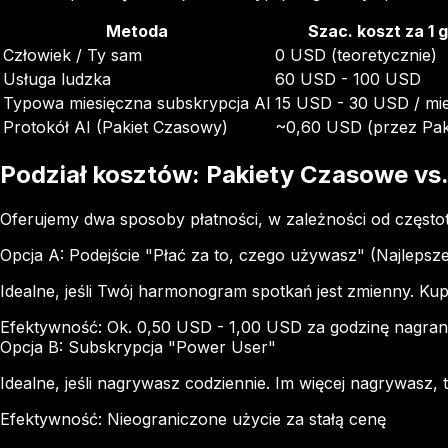
Metoda
Szac. koszt za 1 
Człowiek / Ty sam
0 USD (teoretycznie)
Usługa ludzka
60 USD - 100 USD
Typowa miesięczna subskrypcja AI
15 USD - 30 USD / mie
Protokół AI (Pakiet Czasowy)
~0,60 USD (przez Paki
Podział kosztów: Pakiety Czasowe vs
Oferujemy dwa sposoby płatności, w zależności od częstotl
Opcja A: Podejście "Płać za to, czego używasz" (Najlepsz
Idealne, jeśli Twój harmonogram spotkań jest zmienny. Ku
Efektywność: Ok. 0,50 USD - 1,00 USD za godzinę nagran
Opcja B: Subskrypcja "Power User"
Idealne, jeśli nagrywasz codziennie. Im więcej nagrywasz, 
Efektywność: Nieograniczone użycie za stałą cenę