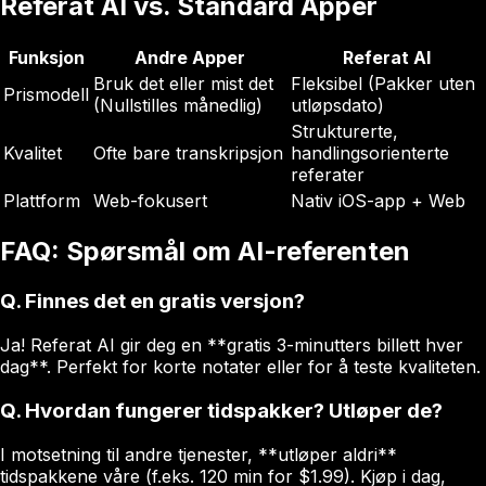
Referat AI vs. Standard Apper
Funksjon
Andre Apper
Referat AI
Bruk det eller mist det
Fleksibel (Pakker uten
Prismodell
(Nullstilles månedlig)
utløpsdato)
Strukturerte,
Kvalitet
Ofte bare transkripsjon
handlingsorienterte
referater
Plattform
Web-fokusert
Nativ iOS-app + Web
FAQ: Spørsmål om AI-referenten
Q.
Finnes det en gratis versjon?
Ja! Referat AI gir deg en **gratis 3-minutters billett hver
dag**. Perfekt for korte notater eller for å teste kvaliteten.
Q.
Hvordan fungerer tidspakker? Utløper de?
I motsetning til andre tjenester, **utløper aldri**
tidspakkene våre (f.eks. 120 min for $1.99). Kjøp i dag,