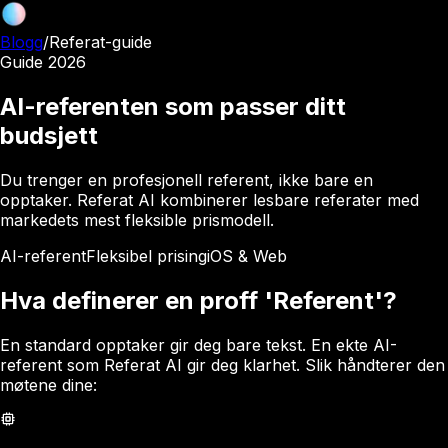
Blogg
/
Referat-guide
Guide 2026
AI-referenten som passer ditt
budsjett
Du trenger en profesjonell referent, ikke bare en
opptaker. Referat AI kombinerer lesbare referater med
markedets mest fleksible prismodell.
AI-referent
Fleksibel prising
iOS & Web
Hva definerer en proff 'Referent'?
En standard opptaker gir deg bare tekst. En ekte AI-
referent som Referat AI gir deg klarhet. Slik håndterer den
møtene dine: