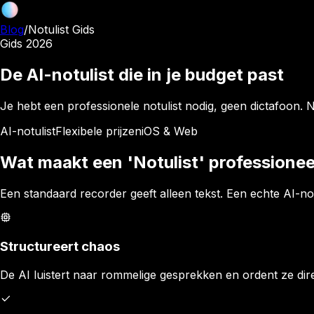
Blog
/
Notulist Gids
Gids 2026
De AI-notulist die in je budget past
Je hebt een professionele notulist nodig, geen dictafoon. 
AI-notulist
Flexibele prijzen
iOS & Web
Wat maakt een 'Notulist' professionee
Een standaard recorder geeft alleen tekst. Een echte AI-no
Structureert chaos
De AI luistert naar rommelige gesprekken en ordent ze di