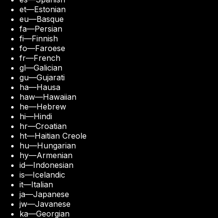
et
—
Estonian
eu
—
Basque
fa
—
Persian
fi
—
Finnish
fo
—
Faroese
fr
—
French
gl
—
Galician
gu
—
Gujarati
ha
—
Hausa
haw
—
Hawaiian
he
—
Hebrew
hi
—
Hindi
hr
—
Croatian
ht
—
Haitian Creole
hu
—
Hungarian
hy
—
Armenian
id
—
Indonesian
is
—
Icelandic
it
—
Italian
ja
—
Japanese
jw
—
Javanese
ka
—
Georgian