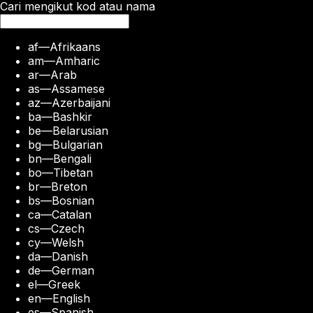
Cari mengikut kod atau nama
af
—
Afrikaans
am
—
Amharic
ar
—
Arab
as
—
Assamese
az
—
Azerbaijani
ba
—
Bashkir
be
—
Belarusian
bg
—
Bulgarian
bn
—
Bengali
bo
—
Tibetan
br
—
Breton
bs
—
Bosnian
ca
—
Catalan
cs
—
Czech
cy
—
Welsh
da
—
Danish
de
—
German
el
—
Greek
en
—
English
es
—
Spanish