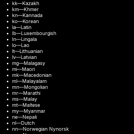
kk
—
Kazakh
km
—
Khmer
kn
—
Kannada
ko
—
Korean
la
—
Latin
lb
—
Luxembourgish
ln
—
Lingala
lo
—
Lao
lt
—
Lithuanian
lv
—
Latvian
mg
—
Malagasy
mi
—
Maori
mk
—
Macedonian
ml
—
Malayalam
mn
—
Mongolian
mr
—
Marathi
ms
—
Malay
mt
—
Maltese
my
—
Myanmar
ne
—
Nepali
nl
—
Dutch
nn
—
Norwegian Nynorsk