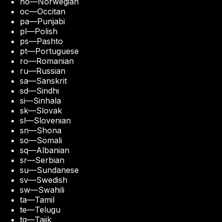
no
—
Norwegian
oc
—
Occitan
pa
—
Punjabi
pl
—
Polish
ps
—
Pashto
pt
—
Portuguese
ro
—
Romanian
ru
—
Russian
sa
—
Sanskrit
sd
—
Sindhi
si
—
Sinhala
sk
—
Slovak
sl
—
Slovenian
sn
—
Shona
so
—
Somali
sq
—
Albanian
sr
—
Serbian
su
—
Sundanese
sv
—
Swedish
sw
—
Swahili
ta
—
Tamil
te
—
Telugu
tg
—
Tajik