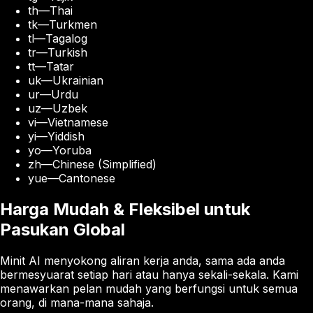
th
—
Thai
tk
—
Turkmen
tl
—
Tagalog
tr
—
Turkish
tt
—
Tatar
uk
—
Ukrainian
ur
—
Urdu
uz
—
Uzbek
vi
—
Vietnamese
yi
—
Yiddish
yo
—
Yoruba
zh
—
Chinese (Simplified)
yue
—
Cantonese
Harga Mudah & Fleksibel untuk
Pasukan Global
Minit AI menyokong aliran kerja anda, sama ada anda
bermesyuarat setiap hari atau hanya sekali-sekala. Kami
menawarkan pelan mudah yang berfungsi untuk semua
orang, di mana-mana sahaja.