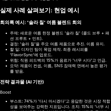
실제 사례 살펴보기: 현업 예시
회의록 예시: '솔라 칠' 여름 블렌드 회의
주제: 새로운 여름 한정 블렌드 '솔라 칠' (콜드 브루 + 패
션 프루트 + 민트).
결정: '솔라 칠'을 주요 여름 제품으로 추진. 이름 유지.
할 일: 디자인 팀이 목업 제작. 최종 레시피를
'FlavorSync'에 업로드.
위험: 직원 피드백의 15%가 음료가 '너무 시다'고 언급.
요약: 제품이 컨셉, 이름, SNS 잠재력 면에서 높은 평가
를 받음.
전략 결과물 (AI 기반)
Boost
부스트: 74%가 '다시 마시겠다'고 응답한 것은 시장 적합
성을 보여주는 강력한 지표입니다. 조치: 15%의 '너무 시