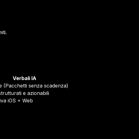
iti.
Verbali IA
le (Pacchetti senza scadenza)
trutturati e azionabili
iva iOS + Web