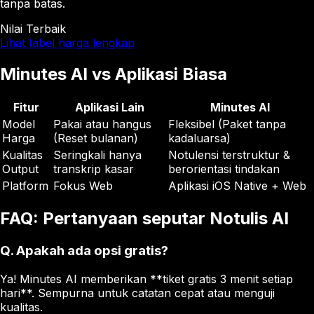
tanpa batas.
Nilai Terbaik
Lihat tabel harga lengkap
Minutes AI vs Aplikasi Biasa
Fitur
Aplikasi Lain
Minutes AI
Model
Pakai atau hangus
Fleksibel (Paket tanpa
Harga
(Reset bulanan)
kadaluarsa)
Kualitas
Seringkali hanya
Notulensi terstruktur &
Output
transkrip kasar
berorientasi tindakan
Platform
Fokus Web
Aplikasi iOS Native + Web
FAQ: Pertanyaan seputar Notulis AI
Q.
Apakah ada opsi gratis?
Ya! Minutes AI memberikan **tiket gratis 3 menit setiap
hari**. Sempurna untuk catatan cepat atau menguji
kualitas.