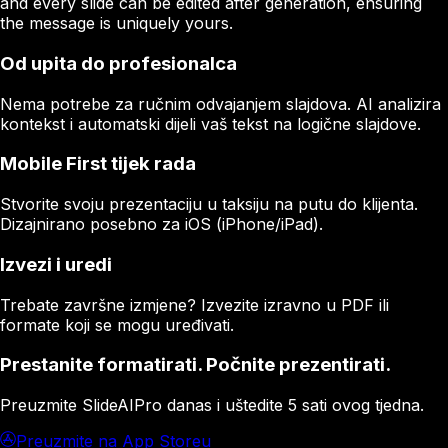
and every slide can be edited after generation, ensuring
the message is uniquely yours.
Od upita do profesionalca
Nema potrebe za ručnim odvajanjem slajdova. AI analizira
kontekst i automatski dijeli vaš tekst na logične slajdove.
Mobile First tijek rada
Stvorite svoju prezentaciju u taksiju na putu do klijenta.
Dizajnirano posebno za iOS (iPhone/iPad).
Izvezi i uredi
Trebate završne izmjene? Izvezite izravno u PDF ili
formate koji se mogu uređivati.
Prestanite formatirati. Počnite prezentirati.
Preuzmite SlideAIPro danas i uštedite 5 sati ovog tjedna.
Preuzmite na App Storeu