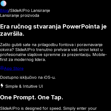
Blog
/
SlideAIPro Lansiranje
Lansiranje proizvoda
Era ručnog stvaranja PowerPointa je
završila.
Zašto gubiti sate na prilagodbu fontova i poravnavanje
okvira? SlideAIPro trenutno pretvara vaš sirovi tekst u
profesionalne slajdove spremne za prezentaciju. Mobile-
first za modernog lidera.
App Store
Dostupno isključivo na iOS-u.
Simple & Intuitive UI
One Prompt. One Tap.
SlideAIPro is designed for speed. Simply enter your