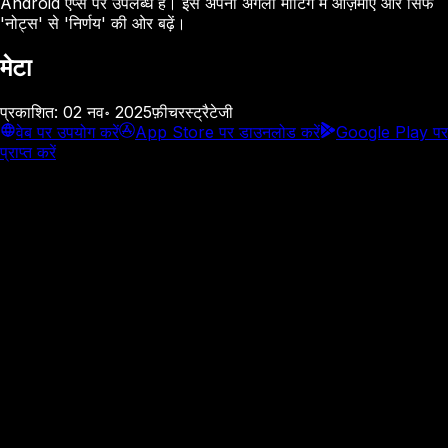
Android ऐप्स पर उपलब्ध है। इसे अपनी अगली मीटिंग में आज़माएं और सिर्फ
'नोट्स' से 'निर्णय' की ओर बढ़ें।
मेटा
प्रकाशित
:
02 नव॰ 2025
फ़ीचर
स्ट्रैटेजी
वेब पर उपयोग करें
App Store पर डाउनलोड करें
Google Play पर
प्राप्त करें