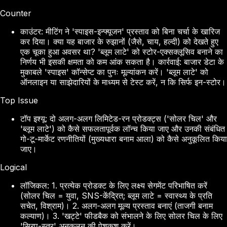
Counter
काउंटर: मीटिंग ने 'स्पाइस-इन्फ्यूजन' प्रस्ताव को बिना चर्चा के खारिज
कर दिया। क्या यह बाजार के रुझानों (जैसे, चाय, हल्दी) को देखते हुए
एक चूका हुआ अवसर था? 'ब्लूम लाटे' को स्टोर-एक्सक्लूसिव बनाने का
निर्णय भी इसकी क्षमता को कम आंक सकता है। कार्रवाई: बाजार डेटा के
मुकाबले 'स्पाइस' कॉन्सेप्ट का पुनः मूल्यांकन करें। 'ब्लूम लाटे' को
ऑनलाइन या साझेदारियों के माध्यम से टेस्ट करें, न कि सिर्फ इन-स्टोर।
Top Issue
टॉप इश्यू: दो अलग-अलग लिमिटेड-रन प्रोडक्ट्स ('सोलर चिल' और
'ब्लूम लाटे') को कैसे सफलतापूर्वक लॉन्च किया जाए और उनकी संबंधित
गो-टू-मार्केट रणनीतियों (मुख्यधारा बनाम आला) को कैसे अनुकूलित किया
जाए।
Logical
लॉजिकल: 1. प्रत्येक प्रोडक्ट के लिए लक्ष्य सेगमेंट परिभाषित करें
(सोलर चिल = युवा, SNS-केंद्रित; ब्लूम लाटे = स्वास्थ्य के प्रति
सचेत, विश्राम)। 2. अलग-अलग मूल्य प्रस्ताव बनाएं (ताजगी बनाम
कल्याण)। 3. 'खट्टे' फीडबैक को संभालने के लिए सोलर चिल के लिए
'सिरप-स्तर' अनुकूलन की पेशकश करें।