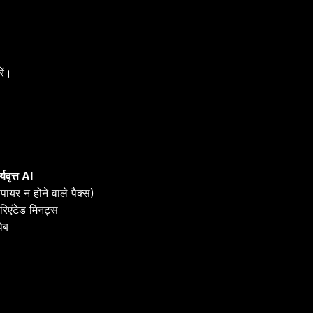
ें।
्यवृत्त AI
ायर न होने वाले पैक्स)
िएंटेड मिनट्स
ेब