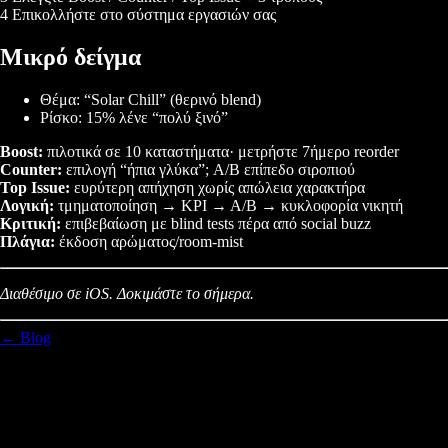
4 Επικολλήστε στο σύστημα εργασιών σας
Μικρό δείγμα
Θέμα: “Solar Chill” (θερινό blend)
Ρίσκο: 15% λένε “πολύ ξινό”
Boost:
πιλοτικά σε 10 καταστήματα· μετρήστε 7ήμερο reorder
Counter:
επιλογή “ήπια γλύκα”; A/B επίπεδο σιροπιού
Top Issue:
ευρύτερη απήχηση χωρίς απώλεια χαρακτήρα
Λογική:
τμηματοποίηση → KPI → A/B → κυκλοφορία νικητή
Κριτική:
επιβεβαίωση με blind tests πέρα από social buzz
Πλάγια:
έκδοση αρώματος/room-mist
Διαθέσιμο σε iOS. Δοκιμάστε το σήμερα.
← Blog