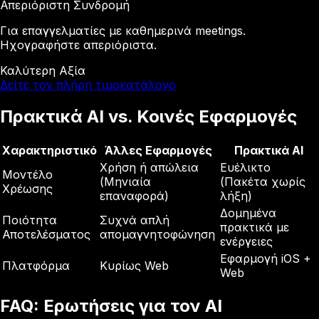
Απεριόριστη Συνδρομή
Για επαγγελματίες με καθημερινά meetings.
Ηχογραφήστε απεριόριστα.
Καλύτερη Αξία
Δείτε τον πλήρη τιμοκατάλογο
Πρακτικά AI vs. Κοινές Εφαρμογές
Χαρακτηριστικό
Άλλες Εφαρμογές
Πρακτικά AI
Χρήση ή απώλεια
Ευέλικτο
Μοντέλο
(Μηνιαία
(Πακέτα χωρίς
Χρέωσης
επαναφορά)
λήξη)
Δομημένα
Ποιότητα
Συχνά απλή
πρακτικά με
Αποτελέσματος
απομαγνητοφώνηση
ενέργειες
Εφαρμογή iOS +
Πλατφόρμα
Κυρίως Web
Web
FAQ: Ερωτήσεις για τον AI