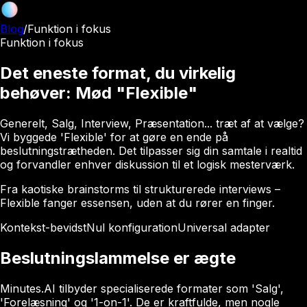
Blog
/
Funktion i fokus
Funktion i fokus
Det eneste format, du virkelig
behøver: Mød "Flexible"
Generelt, Salg, Interview, Præsentation... træt af at vælge?
Vi byggede 'Flexible' for at gøre en ende på
beslutningstrætheden. Det tilpasser sig din samtale i realtid
og forvandler enhver diskussion til et logisk mesterværk.
Fra kaotiske brainstorms til strukturerede interviews –
Flexible fanger essensen, uden at du rører en finger.
Kontekst-bevidst
Nul konfiguration
Universal adapter
Beslutningslammelse er ægte
Minutes.AI tilbyder specialiserede formater som 'Salg',
'Forelæsning' og '1-on-1'. De er kraftfulde, men nogle