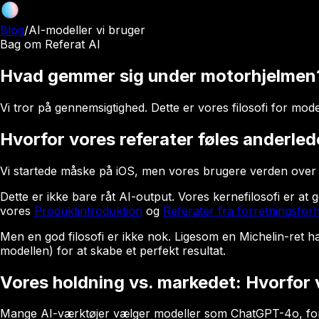
Blog
/
AI-modeller vi bruger
Bag om Referat AI
Hvad gemmer sig under motorhjelmen?
Vi tror på gennemsigtighed. Dette er vores filosofi for mode
Hvorfor vores referater føles anderled
Vi startede måske på iOS, men vores brugere verden over s
Dette er ikke bare råt AI-output. Vores kernefilosofi er at
vores
Produktintroduktion
og
Referater fra forretningsfor
Men en god filosofi er ikke nok. Ligesom en Michelin-ret h
modellen) for at skabe et perfekt resultat.
Vores holdning vs. markedet: Hvorfor v
Mange AI-værktøjer vælger modeller som ChatGPT-4o, fordi d