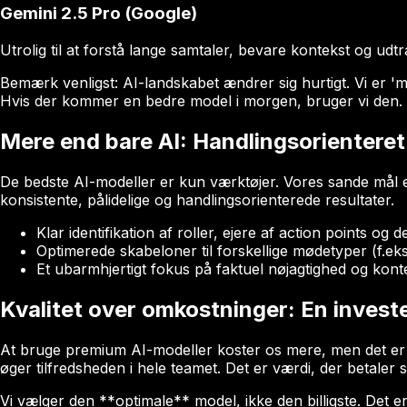
Gemini 2.5 Pro (Google)
Utrolig til at forstå lange samtaler, bevare kontekst og ud
Bemærk venligst: AI-landskabet ændrer sig hurtigt. Vi er 'mod
Hvis der kommer en bedre model i morgen, bruger vi den.
Mere end bare AI: Handlingsorienteret
De bedste AI-modeller er kun værktøjer. Vores sande mål er
konsistente, pålidelige og handlingsorienterede resultater.
Klar identifikation af roller, ejere af action points og d
Optimerede skabeloner til forskellige mødetyper (f.ek
Et ubarmhjertigt fokus på faktuel nøjagtighed og ko
Kvalitet over omkostninger: En investe
At bruge premium AI-modeller koster os mere, men det er ik
øger tilfredsheden i hele teamet. Det er værdi, der betaler si
Vi vælger den **optimale** model, ikke den billigste. Det er