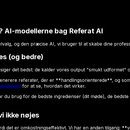
 AI-modellerne bag Referat AI
lvalg, og den præcise AI, vi bruger til at skabe dine profess
es (og bedre)
iger det bedst: de kalder vores output "smukt udformet" o
 generere referater, der er **handlingsorienterede**, og som
handlinger
for at se, hvordan det virker.
ar du brug for de bedste ingredienser (dit møde), de bedste
i ikke nøjes
et er omkostningseffektivt. Vi har en anden tilgang: **vi 