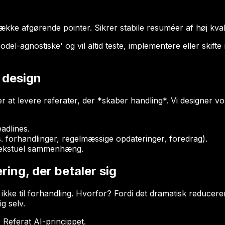
trække afgørende pointer. Sikrer stabile resuméer af høj kva
el-agnostiske' og vil altid teste, implementere eller skifte m
 design
 at levere referater, der *skaber handling*. Vi designer v
eadlines.
s. forhandlinger, regelmæssige opdateringer, foredrag).
ntekstuel sammenhæng.
ring, der betaler sig
ke til forhandling. Hvorfor? Fordi det dramatisk reducerer
g selv.
 Referat AI-princippet.