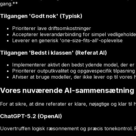
gang.**
Tilgangen 'Godt nok' (Typisk)
Prioriterer lave driftsomkostninger
Accepterer leverandørbinding for simpel vedligeholde
Leverer en generisk 'one-size-fits-all'-oplevelse
Tilgangen 'Bedst i klassen' (Referat AI)
Implementerer aktivt den bedst ydende model, der er 
Prioriterer outputkvalitet og opgavespecifik tilpasning
Afviser at bruge modeller, der ikke lever op til vores 
Vores nuværende AI-sammensætning (p
For at sikre, at dine referater er klare, nøjagtige og klar ti
ChatGPT-5.2 (OpenAI)
Uovertruffen logisk ræsonnement og præcis tonekontrol. Pe